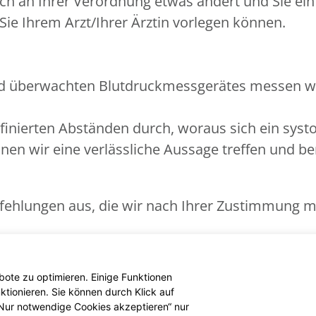
sich an Ihrer Verordnung etwas ändert und Sie e
ie Ihrem Arzt/Ihrer Ärztin vorlegen können.
d überwachten Blutdruckmessgerätes messen wir
inierten Abständen durch, woraus sich ein systol
nnen wir eine verlässliche Aussage treffen und be
fehlungen aus, die wir nach Ihrer Zustimmung mi
assung bei Bluthochdruck werden von Ihrer geset
ote zu optimieren. Einige Funktionen
tionieren. Sie können durch Klick auf
 „Nur notwendige Cookies akzeptieren“ nur