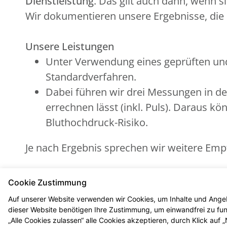
Dienstleistung
. Das gilt auch dann, wenn 
Wir dokumentieren unsere Ergebnisse, die S
Unsere Leistungen
Unter Verwendung eines geprüften un
Standardverfahren.
Dabei führen wir drei Messungen in def
errechnen lässt (inkl. Puls). Daraus kö
Bluthochdruck-Risiko.
Je nach Ergebnis sprechen wir weitere Emp
Alles kostenfrei für Sie
Cookie Zustimmung
Die Kosten der standardisierten Risikoerf
Auf unserer Website verwenden wir Cookies, um Inhalte und Angeb
vollständig übernommen.
dieser Website benötigen Ihre Zustimmung, um einwandfrei zu funk
„Alle Cookies zulassen“ alle Cookies akzeptieren, durch Klick auf