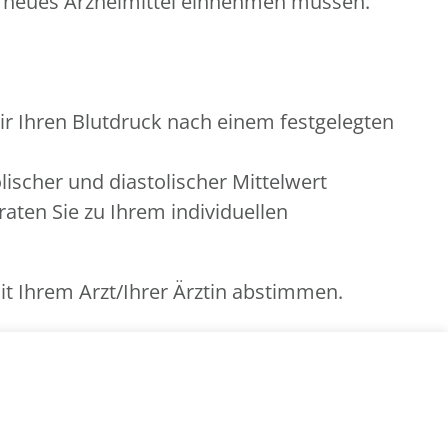
in neues Arzneimittel einnehmen müssen.
 Ihren Blutdruck nach einem festgelegten
ischer und diastolischer Mittelwert
raten Sie zu Ihrem individuellen
t Ihrem Arzt/Ihrer Ärztin abstimmen.
zlichen oder privaten Krankenkasse