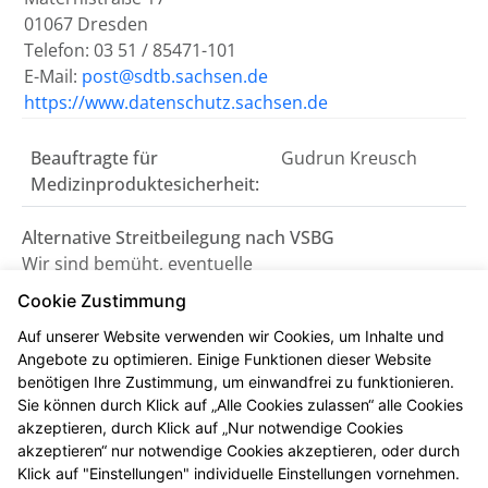
01067 Dresden
Telefon: 03 51 / 85471-101
E-Mail:
post@sdtb.sachsen.de
https://www.datenschutz.sachsen.de
Beauftragte für
Gudrun Kreusch
Medizinproduktesicherheit:
Alternative Streitbeilegung nach VSBG
Wir sind bemüht, eventuelle
Meinungsverschiedenheiten aus unserem Vertrag
Cookie Zustimmung
einvernehmlich beizulegen. Uns erreichen Sie dazu
Auf unserer Website verwenden wir Cookies, um Inhalte und
auch per E-Mail unter
info@scarabaeusapotheke.de
.
Angebote zu optimieren. Einige Funktionen dieser Website
benötigen Ihre Zustimmung, um einwandfrei zu funktionieren.
Wir nehmen nicht an einem
Sie können durch Klick auf „Alle Cookies zulassen“ alle Cookies
Streitbeilegungsverfahren vor einer
akzeptieren, durch Klick auf „Nur notwendige Cookies
Verbraucherschlichtungsstelle teil.
akzeptieren“ nur notwendige Cookies akzeptieren, oder durch
Klick auf "Einstellungen" individuelle Einstellungen vornehmen.